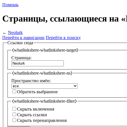
Помощь
Страницы, ссылающиеся на «
←
Neolurk
Перейти к навигации
Перейти к поиску
Ссылки сюда
⧼whatlinkshere-whatlinkshere-target⧽
Страница:
⧼whatlinkshere-whatlinkshere-ns⧽
Пространство имён:
Обратить выбранное
⧼whatlinkshere-whatlinkshere-filter⧽
Скрыть включения
Скрыть ссылки
Скрыть перенаправления