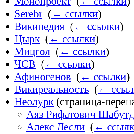
Монопроект
‎
(
← ссылки
)
Serebr
‎
(
← ссылки
)
Википедия
‎
(
← ссылки
)
Цырк
‎
(
← ссылки
)
Мицгол
‎
(
← ссылки
)
ЧСВ
‎
(
← ссылки
)
Афиногенов
‎
(
← ссылки
)
Викиреальность
‎
(
← ссыл
Неолурк
(страница-перена
Аяз Рифатович Шабут
Алекс Лесли
‎
(
← ссыл