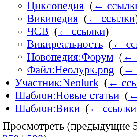
Циклопедия
‎
(
← ссылк
Википедия
‎
(
← ссылки
ЧСВ
‎
(
← ссылки
)
Викиреальность
‎
(
← сс
Новопедия:Форум
‎
(
← 
Файл:Неолурк.png
‎
(
← 
Участник:Neolurk
‎
(
← сс
Шаблон:Новые статьи
‎
(
←
Шаблон:Вики
‎
(
← ссылки
Просмотреть (
предыдущие 