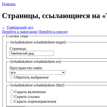
Помощь
Страницы, ссылающиеся на «
←
Тамбовский дед
Перейти к навигации
Перейти к поиску
Ссылки сюда
⧼whatlinkshere-whatlinkshere-target⧽
Страница:
⧼whatlinkshere-whatlinkshere-ns⧽
Пространство имён:
Обратить выбранное
⧼whatlinkshere-whatlinkshere-filter⧽
Скрыть включения
Скрыть ссылки
Скрыть перенаправления